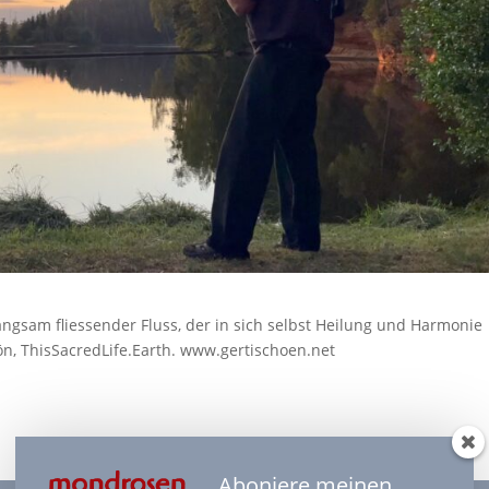
ngsam fliessender Fluss, der in sich selbst Heilung und Harmonie
hön, ThisSacredLife.Earth. www.gertischoen.net
Aboniere meinen